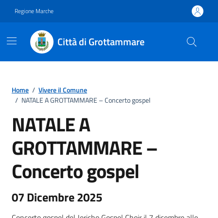
Vai ai contenuti
Vai al footer
Regione Marche
Città di Grottammare
Home
/
Vivere il Comune
/
NATALE A GROTTAMMARE – Concerto gospel
NATALE A
GROTTAMMARE –
Concerto gospel
07 Dicembre 2025
Concerto gospel del Jericho Gospel Choir il 7 dicembre alle