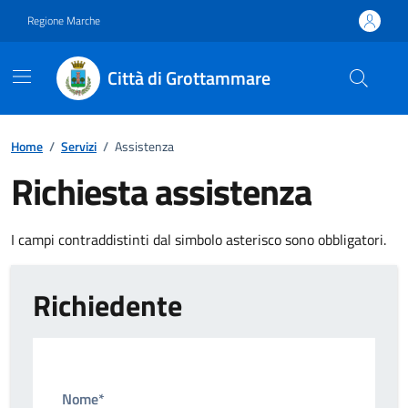
Vai ai contenuti
Vai al footer
Regione Marche
Città di Grottammare
Home
/
Servizi
/
Assistenza
Richiesta assistenza
I campi contraddistinti dal simbolo asterisco sono obbligatori.
Richiedente
Nome*