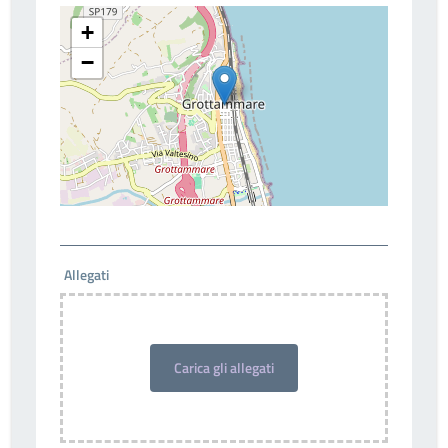
+
−
Allegati
Carica gli allegati