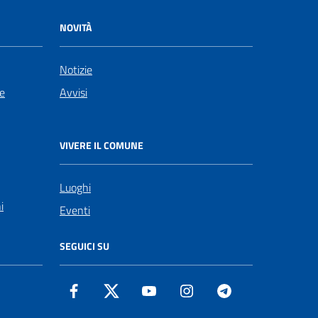
NOVITÀ
Notizie
le
Avvisi
VIVERE IL COMUNE
Luoghi
i
Eventi
SEGUICI SU
Facebook
Twitter
YouTube
Instagram
Telegram