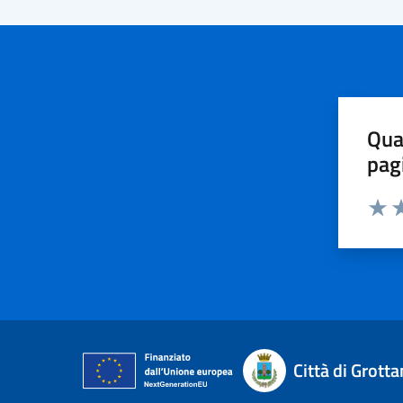
Qua
pag
Valut
Va
Città di Grot