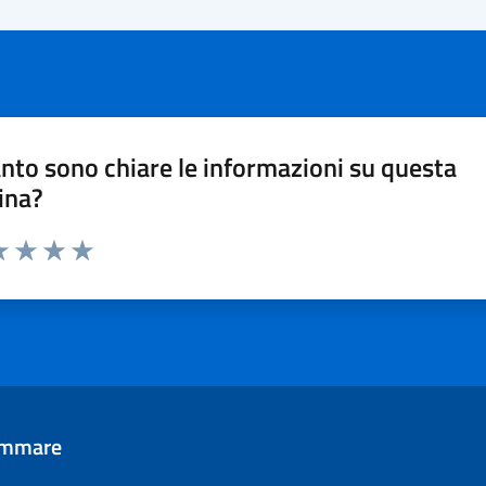
nto sono chiare le informazioni su questa
ina?
a 1 stelle su 5
luta 2 stelle su 5
Valuta 3 stelle su 5
Valuta 4 stelle su 5
Valuta 5 stelle su 5
tammare