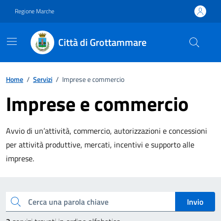
Vai ai contenuti
Vai al footer
Regione Marche
Città di Grottammare
Home
/
Servizi
/
Imprese e commercio
Imprese e commercio
Avvio di un’attività, commercio, autorizzazioni e concessioni
per attività produttive, mercati, incentivi e supporto alle
imprese.
Esplora tutti i servizi
Cerca una parola chiave
Invio