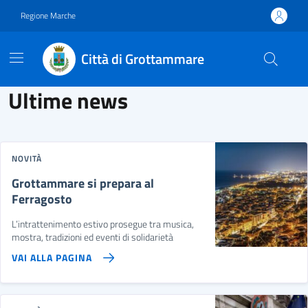
Vai ai contenuti
Vai al footer
Regione Marche
Città di Grottammare
Città di Grottammare
Contenuti in evidenza
Novità in evidenza
Ultime news
NOVITÀ
Grottammare si prepara al
Ferragosto
L’intrattenimento estivo prosegue tra musica,
mostra, tradizioni ed eventi di solidarietà
VAI ALLA PAGINA