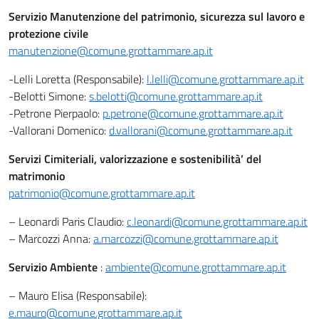
Servizio Manutenzione del patrimonio, sicurezza sul lavoro e
protezione civile
manutenzione@comune.grottammare.ap.it
-Lelli Loretta (Responsabile):
l.lelli@comune.grottammare.ap.it
-Belotti Simone:
s.belotti@comune.grottammare.ap.it
-Petrone Pierpaolo:
p.petrone@comune.grottammare.ap.it
-Vallorani Domenico:
d.vallorani@comune.grottammare.ap.it
Servizi Cimiteriali, valorizzazione e sostenibilità’ del
matrimonio
patrimonio@comune.grottammare.ap.it
– Leonardi Paris Claudio:
c.leonardi@comune.grottammare.ap.it
– Marcozzi Anna:
a.marcozzi@comune.grottammare.ap.it
Servizio Ambiente
:
ambiente@comune.grottammare.ap.it
– Mauro Elisa (Responsabile):
e.mauro@comune.grottammare.ap.it