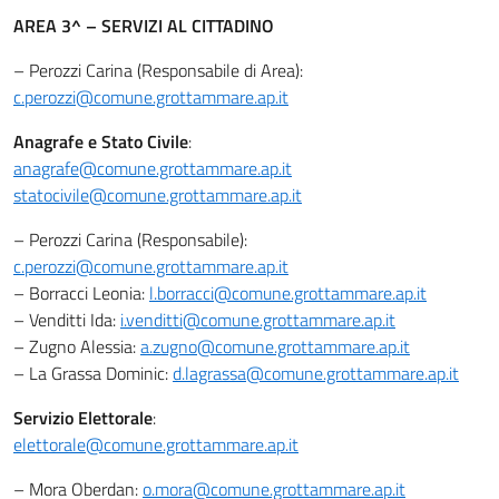
AREA 3^ – SERVIZI AL CITTADINO
– Perozzi Carina (Responsabile di Area):
c.perozzi@comune.grottammare.ap.it
Anagrafe e Stato Civile
:
anagrafe@comune.grottammare.ap.it
statocivile@comune.grottammare.ap.it
– Perozzi Carina (Responsabile):
c.perozzi@comune.grottammare.ap.it
– Borracci Leonia:
l.borracci@comune.grottammare.ap.it
– Venditti Ida:
i.venditti@comune.grottammare.ap.it
– Zugno Alessia:
a.zugno@comune.grottammare.ap.it
– La Grassa Dominic:
d.lagrassa@comune.grottammare.ap.it
Servizio Elettorale
:
elettorale@comune.grottammare.ap.it
– Mora Oberdan:
o.mora@comune.grottammare.ap.it