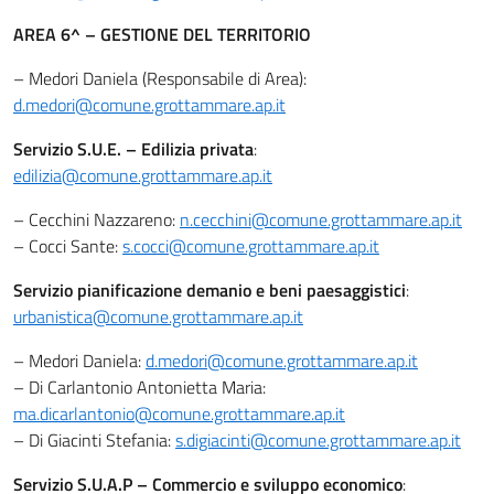
AREA 6^ – GESTIONE DEL TERRITORIO
– Medori Daniela (Responsabile di Area):
d.medori@comune.grottammare.ap.it
Servizio S.U.E. – Edilizia privata
:
edilizia@comune.grottammare.ap.it
– Cecchini Nazzareno:
n.cecchini@comune.grottammare.ap.it
– Cocci Sante:
s.cocci@comune.grottammare.ap.it
Servizio pianificazione demanio e beni paesaggistici
:
urbanistica@comune.grottammare.ap.it
– Medori Daniela:
d.medori@comune.grottammare.ap.it
– Di Carlantonio Antonietta Maria:
ma.dicarlantonio@comune.grottammare.ap.it
– Di Giacinti Stefania:
s.digiacinti@comune.grottammare.ap.it
Servizio S.U.A.P – Commercio e sviluppo economico
: