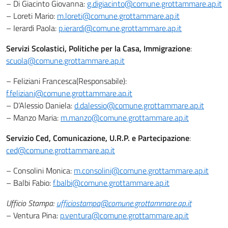
– Di Giacinto Giovanna:
g.digiacinto@comune.grottammare.ap.it
– Loreti Mario:
m.loreti@comune.grottammare.ap.it
– Ierardi Paola:
p.ierardi@comune.grottammare.ap.it
Servizi Scolastici, Politiche per la Casa, Immigrazione
:
scuola@comune.grottammare.ap.it
– Feliziani Francesca(Responsabile):
f.feliziani@comune.grottammare.ap.it
– D’Alessio Daniela:
d.dalessio@comune.grottammare.ap.it
– Manzo Maria:
m.manzo@comune.grottammare.ap.it
Servizio Ced, Comunicazione, U.R.P. e Partecipazione
:
ced@comune.grottammare.ap.it
– Consolini Monica:
m.consolini@comune.grottammare.ap.it
– Balbi Fabio:
f.balbi@comune.grottammare.ap.it
Ufficio Stampa:
ufficiostampa@comune.grottammare.ap.it
– Ventura Pina:
p.ventura@comune.grottammare.ap.it