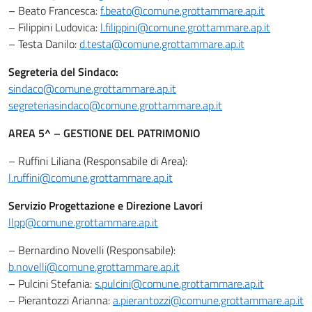
– Beato Francesca:
f.beato@comune.grottammare.ap.it
– Filippini Ludovica:
l.filippini@comune.grottammare.ap.it
– Testa Danilo:
d.testa@comune.grottammare.ap.it
Segreteria del Sindaco:
sindaco@comune.grottammare.ap.it
segreteriasindaco@comune.grottammare.ap.it
AREA 5^ – GESTIONE DEL PATRIMONIO
– Ruffini Liliana (Responsabile di Area):
l.ruffini@comune.grottammare.ap.it
Servizio Progettazione e Direzione Lavori
llpp@comune.grottammare.ap.it
– Bernardino Novelli (Responsabile):
b.novelli@comune.grottammare.ap.it
– Pulcini Stefania:
s.pulcini@comune.grottammare.ap.it
– Pierantozzi Arianna:
a.pierantozzi@comune.grottammare.ap.it