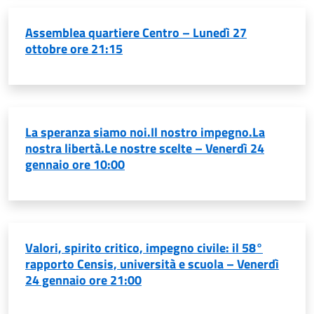
Assemblea quartiere Centro – Lunedì 27
ottobre ore 21:15
La speranza siamo noi.Il nostro impegno.La
nostra libertà.Le nostre scelte – Venerdì 24
gennaio ore 10:00
Valori, spirito critico, impegno civile: il 58°
rapporto Censis, università e scuola – Venerdì
24 gennaio ore 21:00