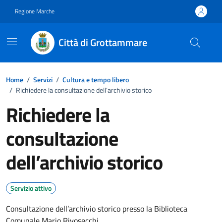
Vai ai contenuti
Vai al footer
Regione Marche
Città di Grottammare
Home
/
Servizi
/
Cultura e tempo libero
/
Richiedere la consultazione dell’archivio storico
Richiedere la
consultazione
dell’archivio storico
Servizio attivo
Consultazione dell’archivio storico presso la Biblioteca
Comunale Mario Rivosecchi