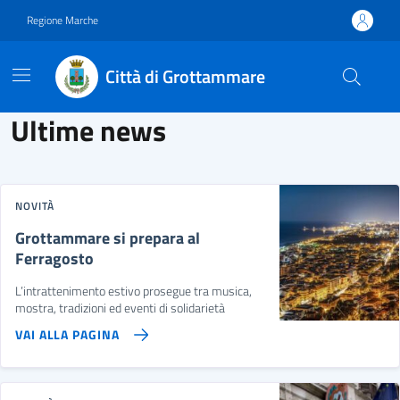
Vai ai contenuti
Vai al footer
Regione Marche
Città di Grottammare
Città di Grottammare
Contenuti in evidenza
Novità in evidenza
Ultime news
NOVITÀ
Grottammare si prepara al
Ferragosto
L’intrattenimento estivo prosegue tra musica,
mostra, tradizioni ed eventi di solidarietà
VAI ALLA PAGINA