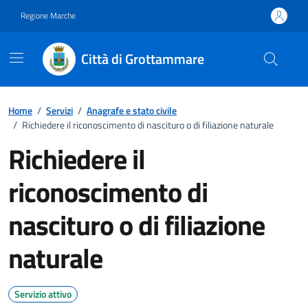
Vai ai contenuti
Vai al footer
Regione Marche
Città di Grottammare
Home
/
Servizi
/
Anagrafe e stato civile
/
Richiedere il riconoscimento di nascituro o di filiazione naturale
Richiedere il
riconoscimento di
nascituro o di filiazione
naturale
Servizio attivo