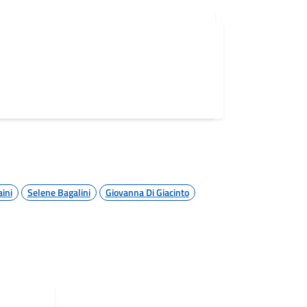
aini
Selene Bagalini
Giovanna Di Giacinto