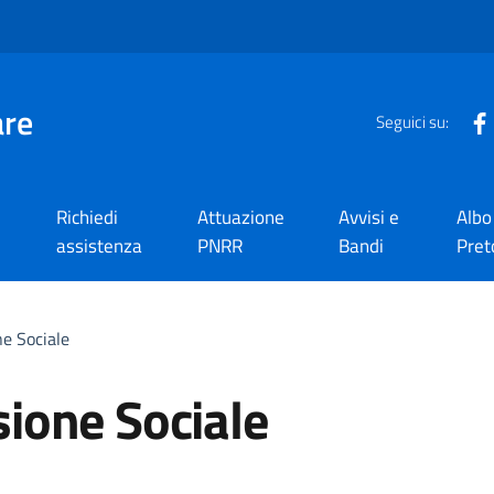
are
Seguici su:
Richiedi
Attuazione
Avvisi e
Albo
assistenza
PNRR
Bandi
Pret
ne Sociale
usione Sociale
a