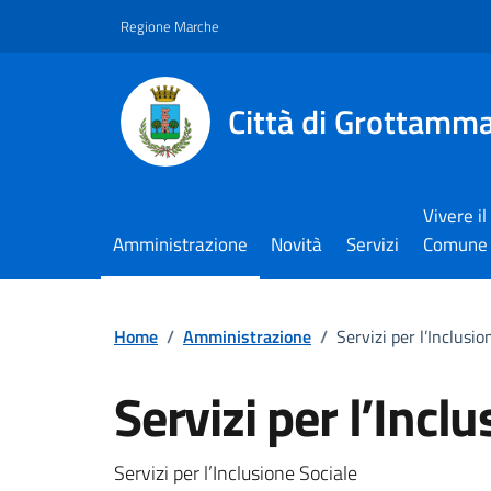
Vai ai contenuti
Vai al footer
Regione Marche
Città di Grottamm
Vivere il
Amministrazione
Novità
Servizi
Comune
Home
/
Amministrazione
/
Servizi per l’Inclusio
Servizi per l’Incl
Dettagli della notizi
Servizi per l’Inclusione Sociale