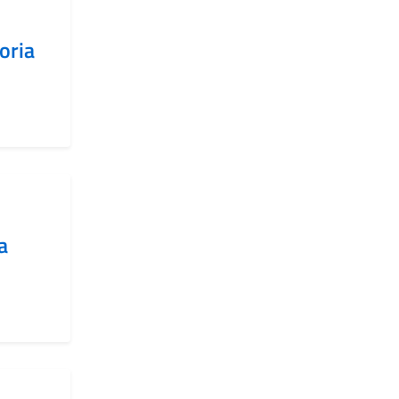
oria
a