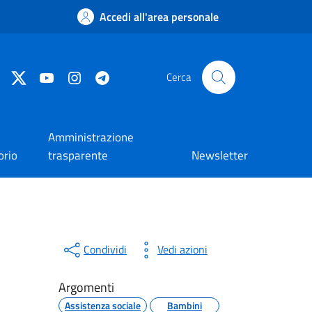
Accedi all'area personale
Facebook
Twitter
YouTube
Instagram
Telegram
Cerca
Amministrazione
orio
trasparente
Newsletter
Condividi
Vedi azioni
Argomenti
Assistenza sociale
Bambini