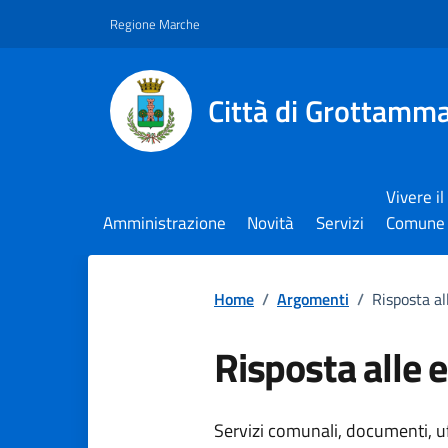
Vai ai contenuti
Vai al footer
Regione Marche
Città di Grottamm
Vivere il
Amministrazione
Novità
Servizi
Comune
Home
/
Argomenti
/
Risposta a
Risposta alle
Dettagli dell
Servizi comunali, documenti, uff