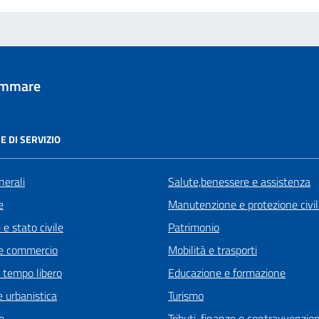
tammare
E DI SERVIZIO
nerali
Salute,benessere e assistenza
e
Manutenzione e protezione civi
e stato civile
Patrimonio
e commercio
Mobilità e trasporti
e tempo libero
Educazione e formazione
 urbanistica
Turismo
e
Tributi, finanze e contravvenzion