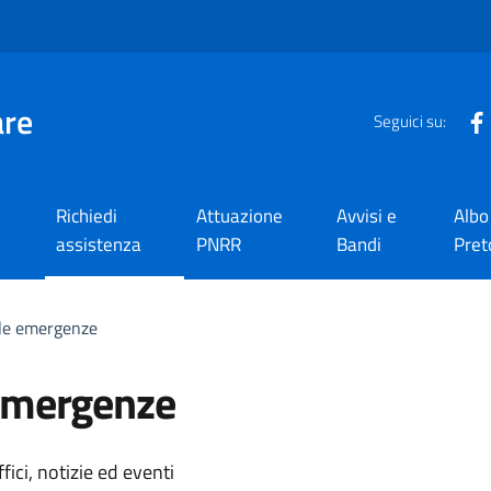
are
Seguici su:
Richiedi
Attuazione
Avvisi e
Albo
assistenza
PNRR
Bandi
Pret
lle emergenze
 emergenze
'argomento
ici, notizie ed eventi