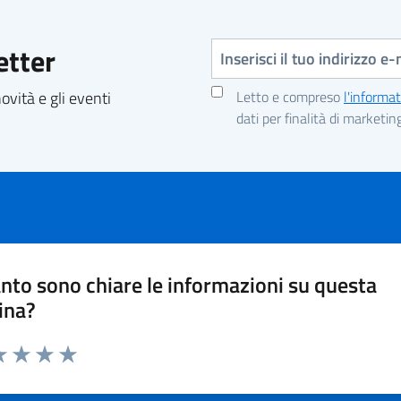
Indirizzo e-mail
etter
vità e gli eventi
Letto e compreso
l'informat
dati per finalità di marketin
nto sono chiare le informazioni su questa
ina?
a 1 stelle su 5
luta 2 stelle su 5
Valuta 3 stelle su 5
Valuta 4 stelle su 5
Valuta 5 stelle su 5