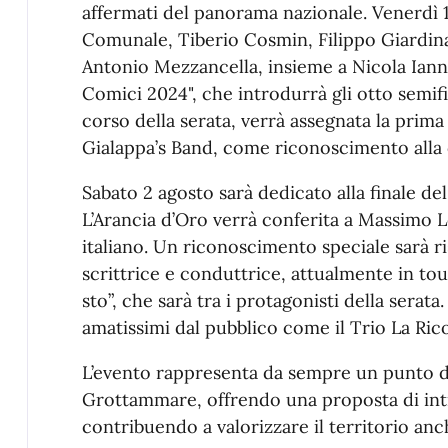
affermati del panorama nazionale. Venerdì 
Comunale, Tiberio Cosmin, Filippo Giardina,
Antonio Mezzancella, insieme a Nicola Ianna
Comici 2024", che introdurrà gli otto semifin
corso della serata, verrà assegnata la prima
Gialappa’s Band, come riconoscimento alla 
Sabato 2 agosto sarà dedicato alla finale de
L’Arancia d’Oro verrà conferita a Massimo L
italiano. Un riconoscimento speciale sarà r
scrittrice e conduttrice, attualmente in to
sto”, che sarà tra i protagonisti della ser
amatissimi dal pubblico come il Trio La Ric
L’evento rappresenta da sempre un punto di 
Grottammare, offrendo una proposta di intr
contribuendo a valorizzare il territorio anch