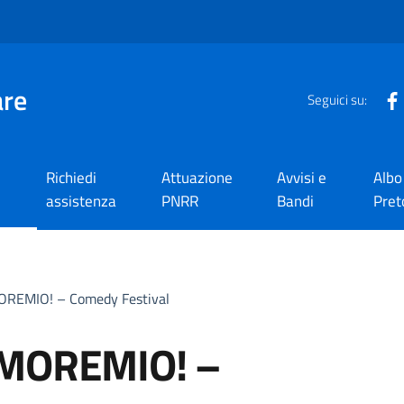
are
Seguici su:
Richiedi
Attuazione
Avvisi e
Albo
assistenza
PNRR
Bandi
Pret
REMIO! – Comedy Festival
AMOREMIO! –