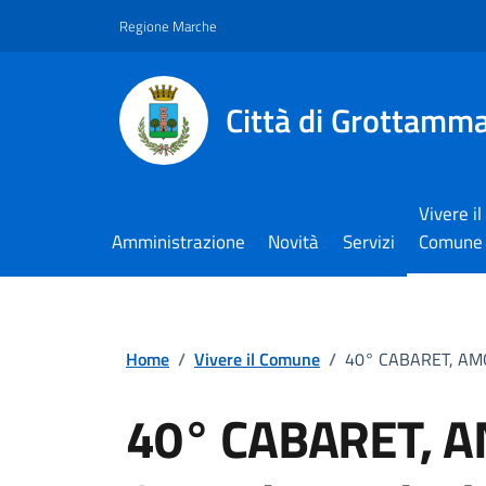
Vai ai contenuti
Vai al footer
Regione Marche
Città di Grottamm
Vivere il
Amministrazione
Novità
Servizi
Comune
Home
/
Vivere il Comune
/
40° CABARET, AMO
40° CABARET, 