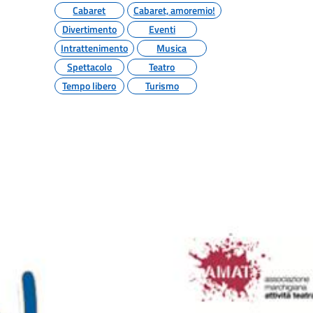
Cabaret
Cabaret, amoremio!
Divertimento
Eventi
Intrattenimento
Musica
Spettacolo
Teatro
Tempo libero
Turismo