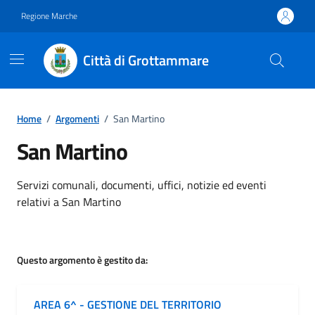
Vai ai contenuti
Vai al footer
Regione Marche
Città di Grottammare
Home
/
Argomenti
/
San Martino
San Martino
Dettagli dell'argomento
Servizi comunali, documenti, uffici, notizie ed eventi
relativi a San Martino
Questo argomento è gestito da:
AREA 6^ - GESTIONE DEL TERRITORIO