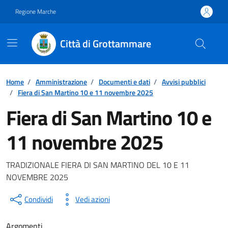
Vai ai contenuti
Vai al footer
Regione Marche
Città di Grottammare
Home
/
Amministrazione
/
Documenti e dati
/
Avvisi pubblici
/
Fiera di San Martino 10 e 11 novembre 2025
Fiera di San Martino 10 e
11 novembre 2025
Dettagli del documento
TRADIZIONALE FIERA DI SAN MARTINO DEL 10 E 11
NOVEMBRE 2025
Condividi
Vedi azioni
Argomenti