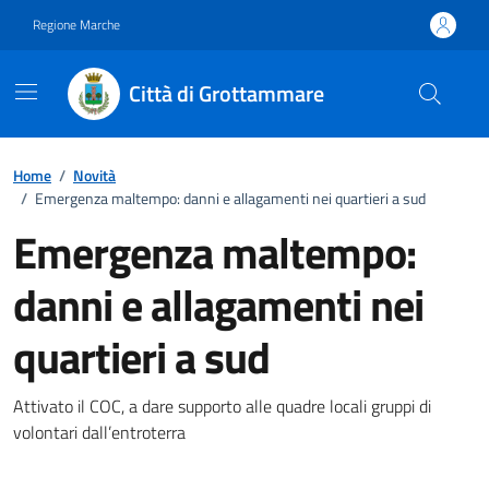
Vai ai contenuti
Vai al footer
Regione Marche
Città di Grottammare
Home
/
Novità
/
Emergenza maltempo: danni e allagamenti nei quartieri a sud
Emergenza maltempo:
danni e allagamenti nei
quartieri a sud
Dettagli della notizia
Attivato il COC, a dare supporto alle quadre locali gruppi di
volontari dall’entroterra