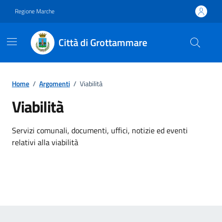
Vai ai contenuti
Vai al footer
Regione Marche
Città di Grottammare
Home
/
Argomenti
/
Viabilità
Viabilità
Dettagli dell'argomento
Servizi comunali, documenti, uffici, notizie ed eventi
relativi alla viabilità