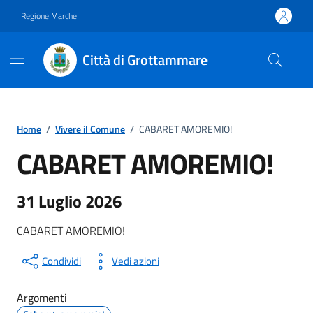
Vai ai contenuti
Vai al footer
Regione Marche
Città di Grottammare
Home
/
Vivere il Comune
/
CABARET AMOREMIO!
CABARET AMOREMIO!
31 Luglio 2026
CABARET AMOREMIO!
Condividi
Vedi azioni
Argomenti