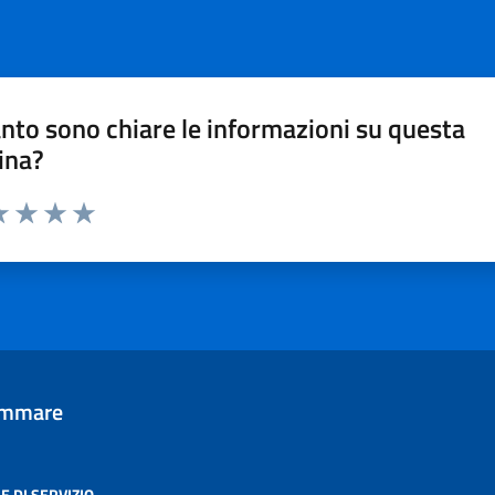
nto sono chiare le informazioni su questa
ina?
a 1 stelle su 5
luta 2 stelle su 5
Valuta 3 stelle su 5
Valuta 4 stelle su 5
Valuta 5 stelle su 5
tammare
E DI SERVIZIO