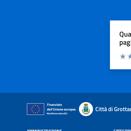
Qua
pag
Valut
Va
Città di Grot
AMMINISTRAZIONE
CATEGORI