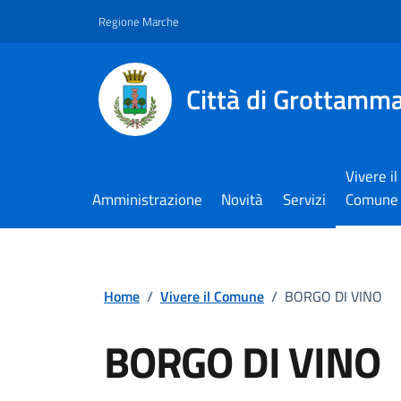
Vai ai contenuti
Vai al footer
Regione Marche
Città di Grottamm
Vivere il
Amministrazione
Novità
Servizi
Comune
Home
/
Vivere il Comune
/
BORGO DI VINO
BORGO DI VINO