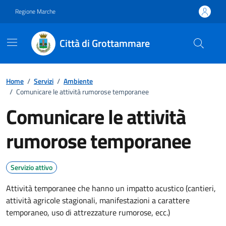
Vai ai contenuti
Vai al footer
Regione Marche
Città di Grottammare
Home
/
Servizi
/
Ambiente
/
Comunicare le attività rumorose temporanee
Comunicare le attività
rumorose temporanee
Servizio attivo
Attività temporanee che hanno un impatto acustico (cantieri,
attività agricole stagionali, manifestazioni a carattere
temporaneo, uso di attrezzature rumorose, ecc.)