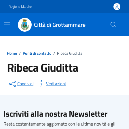
Vai ai contenuti
Vai al footer
Regione Marche
Città di Grottammare
Home
/
Punti di contatto
/
Ribeca Giuditta
Ribeca Giuditta
Condividi
Vedi azioni
Iscriviti alla nostra Newsletter
Resta costantemente aggiornato con le ultime novità e gli