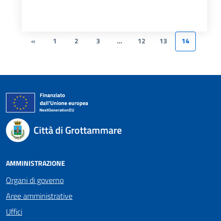
«
1
2
3
…
12
13
14
Città di Grottammare
AMMINISTRAZIONE
Organi di governo
Aree amministrative
Uffici