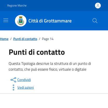
Vai ai contenuti
Vai al footer
Regione Marche
Città di Grottammare
Home
/
Punti di contatto
/
Page 14
Punti di contatto
Questa Tipologia descrive la struttura di un punto di
contatto, che può essere fisico, virtuale o digitale
Condividi
Vedi azioni