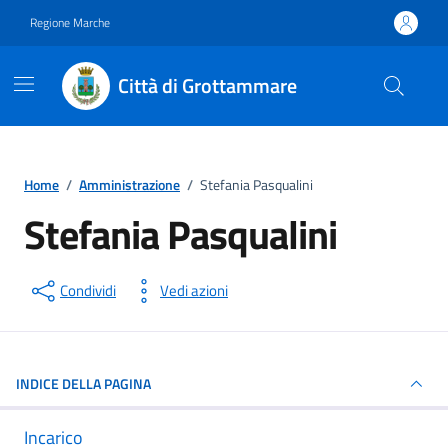
Vai ai contenuti
Vai al footer
Regione Marche
Città di Grottammare
Home
/
Amministrazione
/
Stefania Pasqualini
Stefania Pasqualini
Condividi
Vedi azioni
INDICE DELLA PAGINA
Incarico