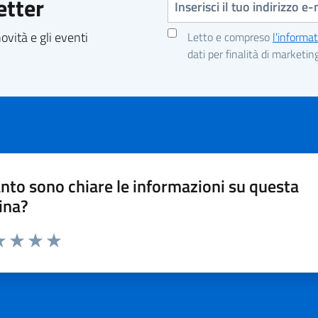
etter
vità e gli eventi
Letto e compreso
l'informat
dati per finalità di marketin
nto sono chiare le informazioni su questa
ina?
a 1 stelle su 5
luta 2 stelle su 5
Valuta 3 stelle su 5
Valuta 4 stelle su 5
Valuta 5 stelle su 5