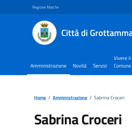
Vai ai contenuti
Vai al footer
Regione Marche
Città di Grottamm
Vivere il
Amministrazione
Novità
Servizi
Comune
Home
/
Amministrazione
/
Sabrina Croceri
Sabrina Croceri