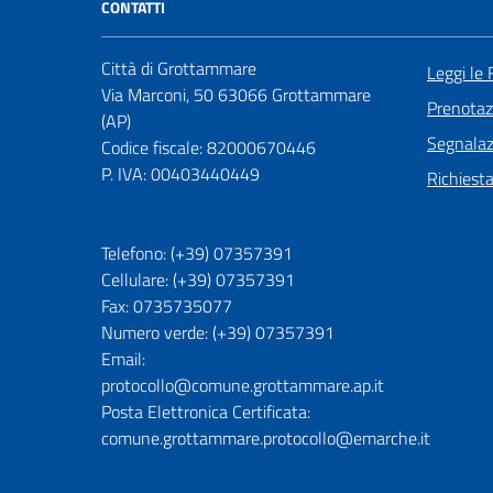
CONTATTI
Città di Grottammare
Leggi le
Via Marconi, 50 63066 Grottammare
Prenota
(AP)
Segnalazi
Codice fiscale: 82000670446
P. IVA: 00403440449
Richiest
Telefono: (+39) 07357391
Cellulare: (+39) 07357391
Fax: 0735735077
Numero verde: (+39) 07357391
Email:
protocollo@comune.grottammare.ap.it
Posta Elettronica Certificata:
comune.grottammare.protocollo@emarche.it