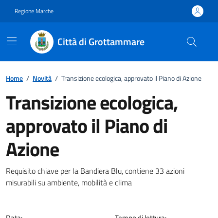
Vai ai contenuti
Vai al footer
Regione Marche
Città di Grottammare
Home
/
Novità
/
Transizione ecologica, approvato il Piano di Azione
Transizione ecologica,
approvato il Piano di
Azione
Dettagli della notizia
Requisito chiave per la Bandiera Blu, contiene 33 azioni
misurabili su ambiente, mobilità e clima
Data:
Tempo di lettura: