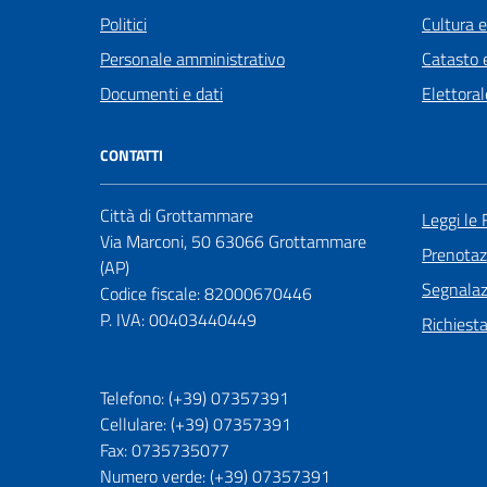
Politici
Cultura 
Personale amministrativo
Catasto e
Documenti e dati
Elettoral
CONTATTI
Città di Grottammare
Leggi le
Via Marconi, 50 63066 Grottammare
Prenota
(AP)
Segnalazi
Codice fiscale: 82000670446
P. IVA: 00403440449
Richiest
Telefono: (+39) 07357391
Cellulare: (+39) 07357391
Fax: 0735735077
Numero verde: (+39) 07357391