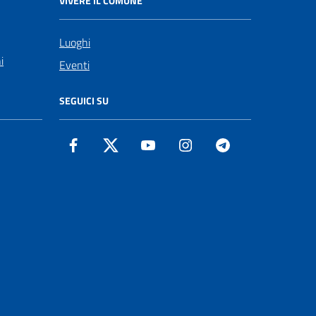
VIVERE IL COMUNE
Luoghi
i
Eventi
SEGUICI SU
Facebook
Twitter
YouTube
Instagram
Telegram