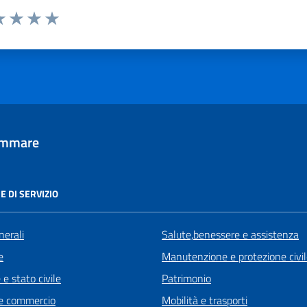
a 1 stelle su 5
luta 2 stelle su 5
Valuta 3 stelle su 5
Valuta 4 stelle su 5
Valuta 5 stelle su 5
tammare
E DI SERVIZIO
nerali
Salute,benessere e assistenza
e
Manutenzione e protezione civi
e stato civile
Patrimonio
e commercio
Mobilità e trasporti