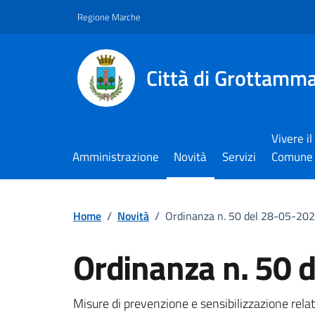
Vai ai contenuti
Vai al footer
Regione Marche
Città di Grottamm
Vivere il
Amministrazione
Novità
Servizi
Comune
Home
/
Novità
/
Ordinanza n. 50 del 28-05-20
Ordinanza n. 50 
Dettagli della notizi
Misure di prevenzione e sensibilizzazione relati