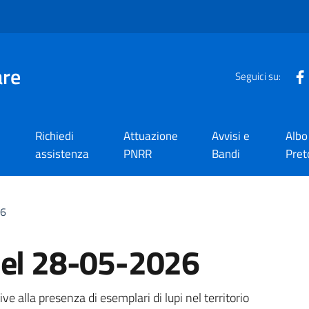
are
Seguici su:
Richiedi
Attuazione
Avvisi e
Albo
assistenza
PNRR
Bandi
Pret
26
del 28-05-2026
a
ve alla presenza di esemplari di lupi nel territorio