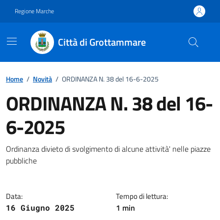
Vai ai contenuti
Vai al footer
Regione Marche
Città di Grottammare
Home
/
Novità
/
ORDINANZA N. 38 del 16-6-2025
ORDINANZA N. 38 del 16-
6-2025
Dettagli della notizia
Ordinanza divieto di svolgimento di alcune attività' nelle piazze
pubbliche
Data:
Tempo di lettura:
1 min
16 Giugno 2025