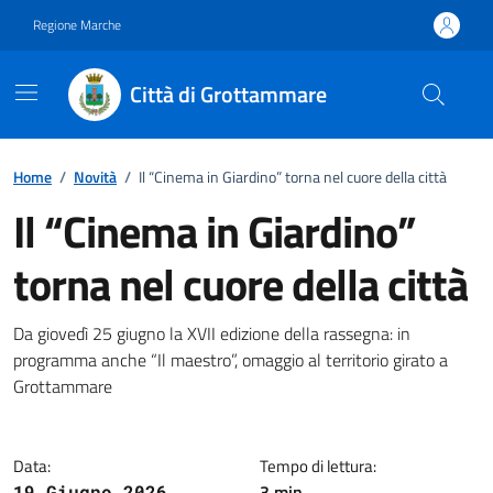
Vai ai contenuti
Vai al footer
Regione Marche
Città di Grottammare
Home
/
Novità
/
Il “Cinema in Giardino” torna nel cuore della città
Il “Cinema in Giardino”
torna nel cuore della città
Dettagli della notizia
Da giovedì 25 giugno la XVII edizione della rassegna: in
programma anche “Il maestro”, omaggio al territorio girato a
Grottammare
Data:
Tempo di lettura:
3 min
19 Giugno 2026