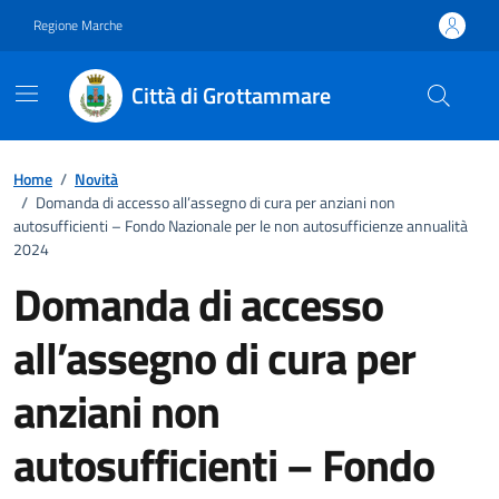
Vai ai contenuti
Vai al footer
Regione Marche
Città di Grottammare
Home
/
Novità
/
Domanda di accesso all’assegno di cura per anziani non
autosufficienti – Fondo Nazionale per le non autosufficienze annualità
2024
Domanda di accesso
all’assegno di cura per
anziani non
autosufficienti – Fondo