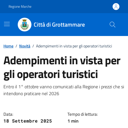
Vai ai contenuti
Vai al footer
Regione Marche
Città di Grottammare
Home
/
Novità
/
Adempimenti in vista per gli operatori turistici
Adempimenti in vista per
gli operatori turistici
Dettagli della notizia
Entro il 1° ottobre vanno comunicati alla Regione i prezzi che si
intendono praticare nel 2026
Data:
Tempo di lettura:
1 min
18 Settembre 2025