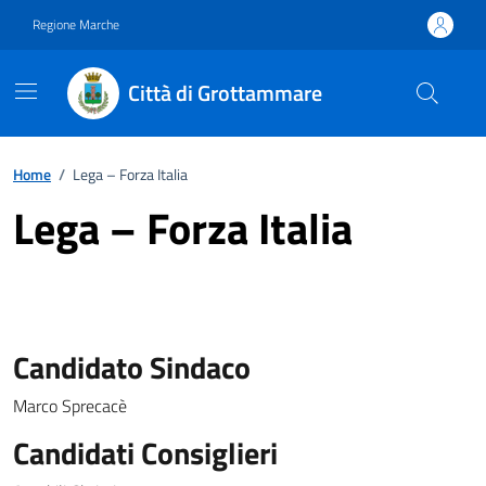
Vai ai contenuti
Vai al footer
Regione Marche
Città di Grottammare
Home
/
Lega – Forza Italia
Lega – Forza Italia
Candidato Sindaco
Marco Sprecacè
Candidati Consiglieri