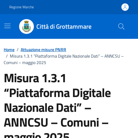
Vai ai contenuti
Vai al footer
Regione Marche
Città di Grottammare
Home
/
Attuazione misure PNRR
/
Misura 1.3.1 “Piattaforma Digitale Nazionale Dati” – ANNCSU –
Comuni – maggio 2025
Misura 1.3.1
“Piattaforma Digitale
Nazionale Dati” –
ANNCSU – Comuni –
maggio 2025