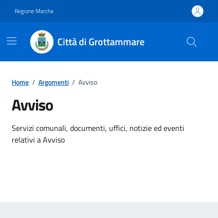
Vai ai contenuti
Vai al footer
Regione Marche
Città di Grottammare
Home
/
Argomenti
/
Avviso
Avviso
Dettagli dell'argomento
Servizi comunali, documenti, uffici, notizie ed eventi
relativi a Avviso