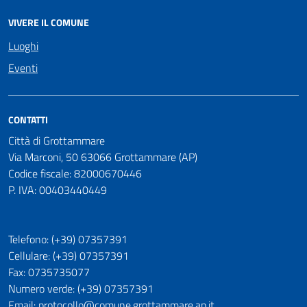
VIVERE IL COMUNE
Luoghi
Eventi
CONTATTI
Città di Grottammare
Via Marconi, 50 63066 Grottammare (AP)
Codice fiscale: 82000670446
P. IVA: 00403440449
Telefono: (+39) 07357391
Cellulare: (+39) 07357391
Fax: 0735735077
Numero verde: (+39) 07357391
Email: protocollo@comune.grottammare.ap.it