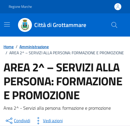
Vai ai contenuti
Vai al footer
Regione Marche
Città di Grottammare
Home
/
Amministrazione
/
AREA 2^ – SERVIZI ALLA PERSONA: FORMAZIONE E PROMOZIONE
AREA 2^ – SERVIZI ALLA
PERSONA: FORMAZIONE
E PROMOZIONE
Dettagli della notizia
Area 2^ - Servizi alla persona: formazione e promozione
Condividi
Vedi azioni