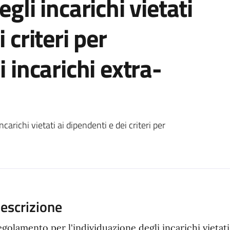
gli incarichi vietati
 criteri per
i incarichi extra-
ento
arichi vietati ai dipendenti e dei criteri per
escrizione
golamento per l'individuazione degli incarichi vietati