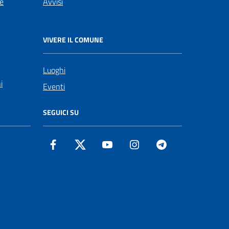
le
Avvisi
VIVERE IL COMUNE
Luoghi
i
Eventi
SEGUICI SU
Facebook
Twitter
YouTube
Instagram
Telegram