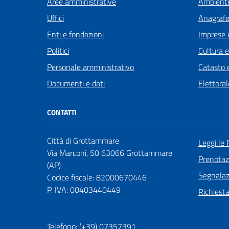
Aree amministrative
Ambient
Uffici
Anagrafe 
Enti e fondazioni
Imprese 
Politici
Cultura 
Personale amministrativo
Catasto e
Documenti e dati
Elettoral
CONTATTI
Città di Grottammare
Leggi le
Via Marconi, 50 63066 Grottammare
Prenota
(AP)
Segnalazi
Codice fiscale: 82000670446
P. IVA: 00403440449
Richiest
Telefono: (+39) 07357391