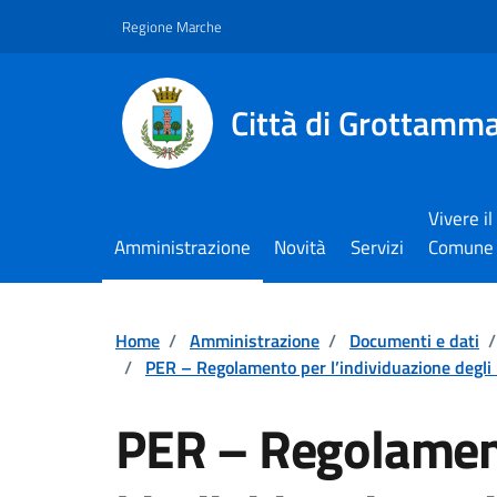
Vai ai contenuti
Vai al footer
Regione Marche
Città di Grottamm
Vivere il
Amministrazione
Novità
Servizi
Comune
Home
/
Amministrazione
/
Documenti e dati
/
/
PER – Regolamento per l’individuazione degli inc
PER – Regolamen