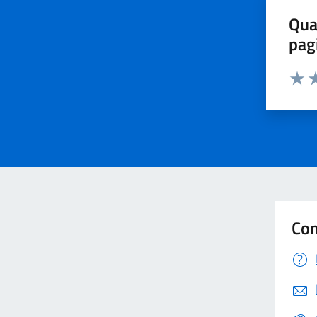
Qua
pag
Valut
Va
Con