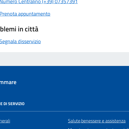
Numero Centralino (+39) 07357391
Prenota appuntamento
blemi in città
Segnala disservizio
tammare
E DI SERVIZIO
nerali
Salute,benessere e assistenza