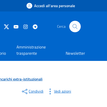
Accedi all'area personale
Facebook
Twitter
YouTube
Instagram
Telegram
Cerca
Amministrazione
orio
trasparente
Newsletter
ncarichi extra-istituzionali
Condividi
Vedi azioni