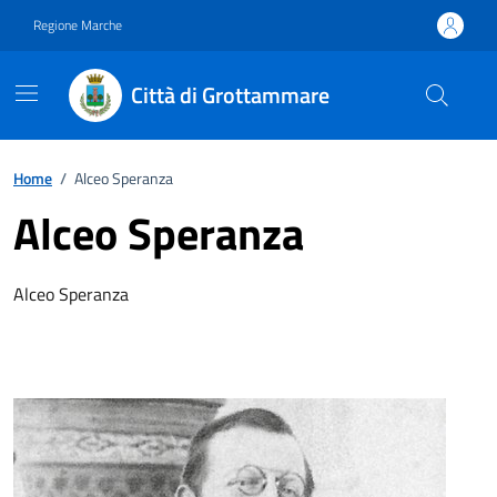
Vai ai contenuti
Vai al footer
Regione Marche
Città di Grottammare
Home
/
Alceo Speranza
Alceo Speranza
Alceo Speranza