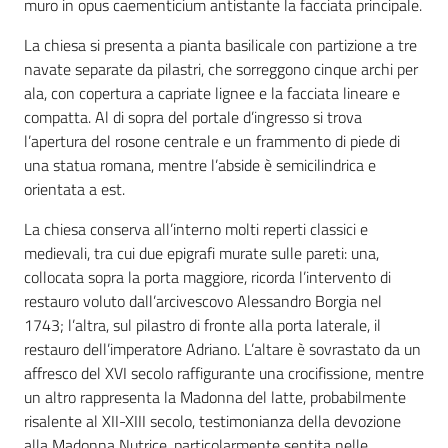
muro in opus caementicium antistante la facciata principale.
La chiesa si presenta a pianta basilicale con partizione a tre
navate separate da pilastri, che sorreggono cinque archi per
ala, con copertura a capriate lignee e la facciata lineare e
compatta. Al di sopra del portale d’ingresso si trova
l’apertura del rosone centrale e un frammento di piede di
una statua romana, mentre l’abside è semicilindrica e
orientata a est.
La chiesa conserva all’interno molti reperti classici e
medievali, tra cui due epigrafi murate sulle pareti: una,
collocata sopra la porta maggiore, ricorda l’intervento di
restauro voluto dall’arcivescovo Alessandro Borgia nel
1743; l’altra, sul pilastro di fronte alla porta laterale, il
restauro dell’imperatore Adriano. L’altare è sovrastato da un
affresco del XVI secolo raffigurante una crocifissione, mentre
un altro rappresenta la Madonna del latte, probabilmente
risalente al XII-XIII secolo, testimonianza della devozione
alla Madonna Nutrice, particolarmente sentita nelle