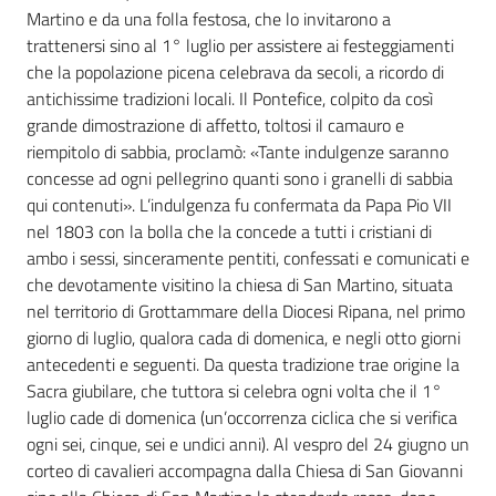
Martino e da una folla festosa, che lo invitarono a
trattenersi sino al 1° luglio per assistere ai festeggiamenti
che la popolazione picena celebrava da secoli, a ricordo di
antichissime tradizioni locali. Il Pontefice, colpito da così
grande dimostrazione di affetto, toltosi il camauro e
riempitolo di sabbia, proclamò: «Tante indulgenze saranno
concesse ad ogni pellegrino quanti sono i granelli di sabbia
qui contenuti». L’indulgenza fu confermata da Papa Pio VII
nel 1803 con la bolla che la concede a tutti i cristiani di
ambo i sessi, sinceramente pentiti, confessati e comunicati e
che devotamente visitino la chiesa di San Martino, situata
nel territorio di Grottammare della Diocesi Ripana, nel primo
giorno di luglio, qualora cada di domenica, e negli otto giorni
antecedenti e seguenti. Da questa tradizione trae origine la
Sacra giubilare, che tuttora si celebra ogni volta che il 1°
luglio cade di domenica (un’occorrenza ciclica che si verifica
ogni sei, cinque, sei e undici anni). Al vespro del 24 giugno un
corteo di cavalieri accompagna dalla Chiesa di San Giovanni