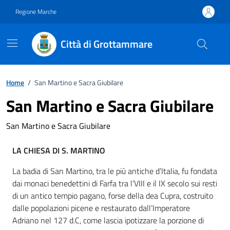
Vai ai contenuti
Vai al footer
Regione Marche
Città di Grottammare
Home
/
San Martino e Sacra Giubilare
San Martino e Sacra Giubilare
San Martino e Sacra Giubilare
LA CHIESA DI S. MARTINO
La badia di San Martino, tra le più antiche d’Italia, fu fondata
dai monaci benedettini di Farfa tra l’VIII e il IX secolo sui resti
di un antico tempio pagano, forse della dea Cupra, costruito
dalle popolazioni picene e restaurato dall’Imperatore
Adriano nel 127 d.C, come lascia ipotizzare la porzione di