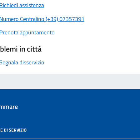
Richiedi assistenza
Numero Centralino (+39) 07357391
Prenota appuntamento
blemi in città
Segnala disservizio
tammare
E DI SERVIZIO