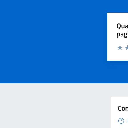
Qua
pag
Valut
Va
Con