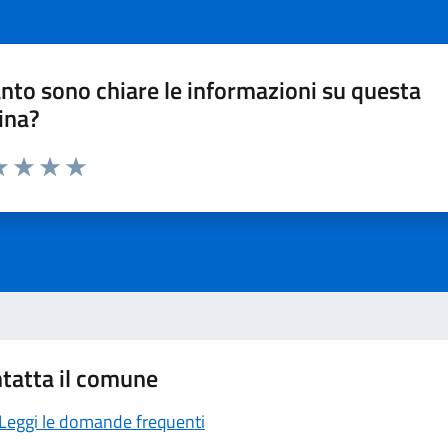
nto sono chiare le informazioni su questa
ina?
a 1 stelle su 5
luta 2 stelle su 5
Valuta 3 stelle su 5
Valuta 4 stelle su 5
Valuta 5 stelle su 5
tatta il comune
Leggi le domande frequenti