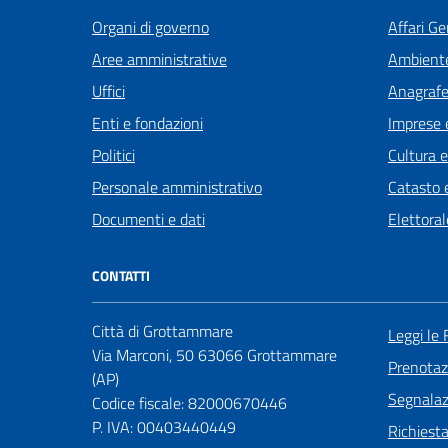
Organi di governo
Affari Ge
Aree amministrative
Ambient
Uffici
Anagrafe 
Enti e fondazioni
Imprese 
Politici
Cultura 
Personale amministrativo
Catasto e
Documenti e dati
Elettoral
CONTATTI
Città di Grottammare
Leggi le
Via Marconi, 50 63066 Grottammare
Prenota
(AP)
Segnalazi
Codice fiscale: 82000670446
P. IVA: 00403440449
Richiest