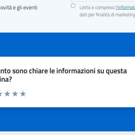
vità e gli eventi
Letto e compreso
l'informat
dati per finalità di marketin
nto sono chiare le informazioni su questa
ina?
a 1 stelle su 5
luta 2 stelle su 5
Valuta 3 stelle su 5
Valuta 4 stelle su 5
Valuta 5 stelle su 5