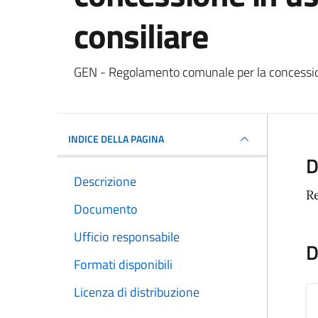
consiliare
Dettagli del docum
GEN - Regolamento comunale per la concessione
INDICE DELLA PAGINA
D
Descrizione
R
Documento
Ufficio responsabile
D
Formati disponibili
Licenza di distribuzione