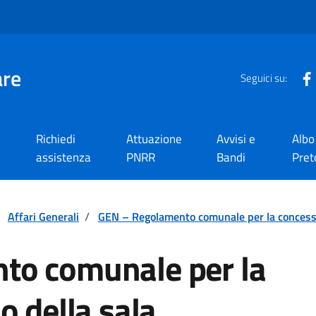
are
Seguici su:
Richiedi
Attuazione
Avvisi e
Albo
assistenza
PNRR
Bandi
Pret
Affari Generali
/
GEN – Regolamento comunale per la concessio
to comunale per la
o della sala