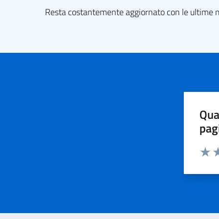
Resta costantemente aggiornato con le ultime no
Qua
pag
Valut
Va