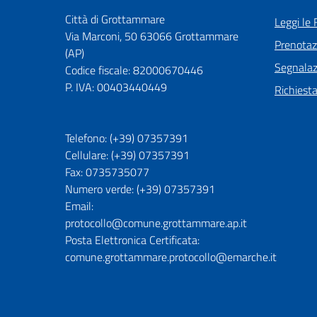
Città di Grottammare
Leggi le
Via Marconi, 50 63066 Grottammare
Prenota
(AP)
Segnalazi
Codice fiscale: 82000670446
P. IVA: 00403440449
Richiest
Telefono: (+39) 07357391
Cellulare: (+39) 07357391
Fax: 0735735077
Numero verde: (+39) 07357391
Email:
protocollo@comune.grottammare.ap.it
Posta Elettronica Certificata:
comune.grottammare.protocollo@emarche.it